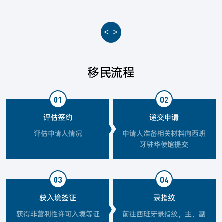
<
>
移民流程
01
02
评估签约
递交申请
评估申请人情况
申请人准备相关材料向西班
牙驻华使馆提交
03
04
获入境签证
录指纹
获得非营利性许可入境等证
前往西班牙录指纹，主、副