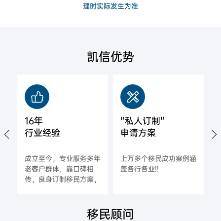
理时实际发生为准
凯信优势
16年
"私人订制"
行业经验
申请方案
城
成立至今，专业服务多年
上万多个移民成功案例涵
拿
老客户群体，靠口碑相
盖各行各业!!
海
传，良身订制移民方案，
一对一指导，确保每一位
合作客户的成功率;
移民顾问