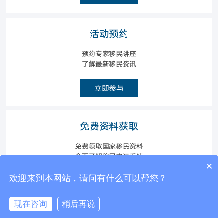
活动预约
预约专家移民讲座
了解最新移民资讯
立即参与
免费资料获取
免费领取国家移民资料
全面了解移民申请手续
×
现在有优惠活动么？
欢迎来到本网站，请问有什么可以帮您？
立即获取
可以介绍下你们的产品么？
现在咨询
稍后再说
电话咨询
在线咨询
返回顶部