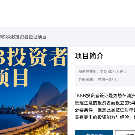
美国
葡萄牙
民
金移民项目
B-1C跨国高管移民
美国EB-1A杰出人才移民
美国EB-2高学历技术人才移民
葡萄牙购房移民
美国L-1签证
美国EB-2 NIW国家利益豁免移民
美国EB-3职业移民
洲188B投资者签证项目
魁省
塞浦路斯
购房移民
创新创始人签证
香港高端人才通行证计划
魁省雇主担保移民
香港输入内地人才计划
香港优才计划申请条件
项目简介
西班牙
房移民
经营管理签证
加拿大BC省雇主担保移民
加拿大阿省雇主担保移民
拿大
加拿大联邦自雇移民
加拿大萨省雇主担保移民
希腊
移民
创业EP
预估总费用：约1280万人民币
大利亚
澳洲190州政府担保技术移民
民
加拿大萨省商业移民
办理周期： 约18—23个月
新西兰技术移民六分制
新西兰主动投资者签证
西兰
目
澳洲188A商业创新签证
新西兰绿名单快速移民通道
188B投资者签证是为想在澳
管理生意的投资者而设立的5
必要条件，但是此类签证对申
具有突出的投资能力与经验，
人士。