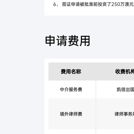
6、 签证申请被批准前投资了250万澳
1) 投资至少50万澳币到澳洲风投或
类基金专注于初创和小型私营公司
2) 投资到至少75万澳元到投资于新
申请费用
专注于市值小于5亿澳元的上市或非上市
的投资不超过该基金净值的20%
3) 投资最多125万澳元到投资领域
投资公司：此类管理基金或上市投资公司
澳交所上市公司、符合条件的公司债券或
费用名称
收费机
转888永居签证要求：
中介服务费
凯信出
1.150万澳元买州政府债券保持4年
2.主申请人或配偶在担保的州累计住满2
3.部分州可能有额外要求：如维州要求申
境外律师费
律师事务
币满1年(房产、股票、基金、理财等)，
管理，赢损无关