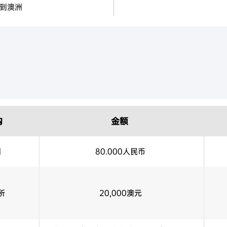
元到澳洲
成长型私募股份基金：此
兴公司的基金：此类基金
公司，其中对非上市公司
较为综合的管理基金或上市
的投资范围可以包括其他
票据、年金和商业房地产
构
金额
国
80.000人民币
年
请人额外投资至少50万澳
所
20,000澳元
如投资到生意中，无需参与