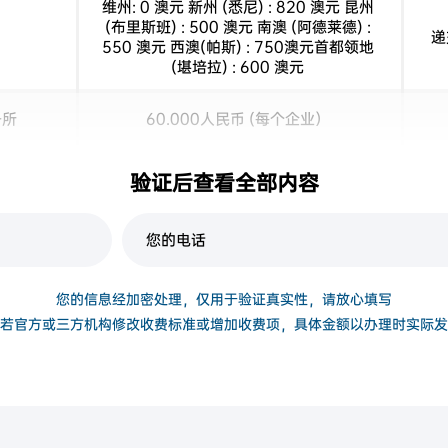
维州: 0 澳元 新州 (悉尼) : 820 澳元 昆州
(布里斯班) : 500 澳元 南澳 (阿德莱德) :
递
550 澳元 西澳(帕斯) : 750澳元首都领地
(堪培拉) : 600 澳元
务所
60.000人民币 (每个企业）
约RMB 4.500/套(房产价值100万以下) 具
验证后查看全部内容
公司
体见评估公司报价
您的信息经加密处理，仅用于验证真实性，请放心填写
若官方或三方机构修改收费标准或增加收费项，具体金额以办理时实际发