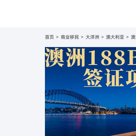
圣基茨
美国
圣基茨和尼维斯投资移
葡萄牙基
美国E
首页
>
商业移民
>
大洋洲
>
澳大利亚
>
澳
圣卢西亚
英国
圣卢西亚投资移民
塞浦路斯
英国
格林纳达
日本
格林纳达投资移民
西班牙购
日本
加
美国
新加坡
美国EB-5投资移民
希腊购房
新加坡
澳
加拿大
加拿大联邦创业投资移
澳大利亚
新
澳洲188B投资者签证项
瓦努阿图
瓦努阿图投资移民
土耳其
土耳其投资移民
西班牙
西班牙非盈利移民项目
马耳他
马耳他永居项目