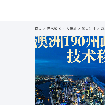
圣基茨
美国
圣基茨和尼维斯投资移
葡萄牙基
美国E
首页
>
技术移民
>
大洋洲
>
澳大利亚
>
澳
圣卢西亚
英国
圣卢西亚投资移民
塞浦路斯
英国
格林纳达
日本
格林纳达投资移民
西班牙购
日本
加
美国
新加坡
美国EB-5投资移民
希腊购房
新加坡
澳
加拿大
加拿大联邦创业投资移
澳大利亚
新
澳洲188B投资者签证项
瓦努阿图
瓦努阿图投资移民
土耳其
土耳其投资移民
西班牙
西班牙非盈利移民项目
马耳他
马耳他永居项目