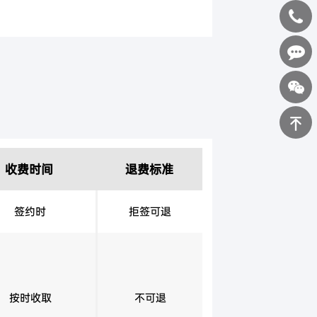
400-
0898-
在线咨询
123
返回顶部
收费时间
退费标准
签约时
拒签可退
按时收取
不可退