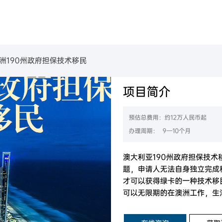
美国
葡萄牙
民
金移民项目
B-1C跨国高管移民
美国EB-1A杰出人才移民
美国EB-2高学历技术人才移民
葡萄牙购房移民
美国L-1签证
美国EB-2 NIW国家利益豁免移民
美国EB-3职业移民
洲190州政府担保技术移民
魁省
塞浦路斯
购房移民
创新创始人签证
香港高端人才通行证计划
魁省雇主担保移民
香港输入内地人才计划
香港优才计划申请条件
项目简介
西班牙
房移民
经营管理签证
加拿大BC省雇主担保移民
加拿大阿省雇主担保移民
拿大
加拿大联邦自雇移民
加拿大萨省雇主担保移民
希腊
移民
创业EP
预估总费用：约12万人民币起
大利亚
澳洲190州政府担保技术移民
民
加拿大萨省商业移民
办理周期： 9—10个月
新西兰技术移民六分制
新西兰主动投资者签证
西兰
目
澳洲188A商业创新签证
新西兰绿名单快速移民通道
澳大利亚190州政府担保技
题，申请人无法自身独立完成
才可以获得绿卡的一种技术移
可以无限期的在澳洲工作，生
权利，属于澳大利亚永久居民
作经验)