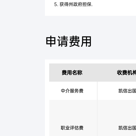
5. 获得州政府担保.
6. 个人评分达到60分(另外的5分可以
得)，打分标准参见在线打分系统
申请费用
费用名称
收费机
中介服务费
凯信出
职业评估费
凯信出