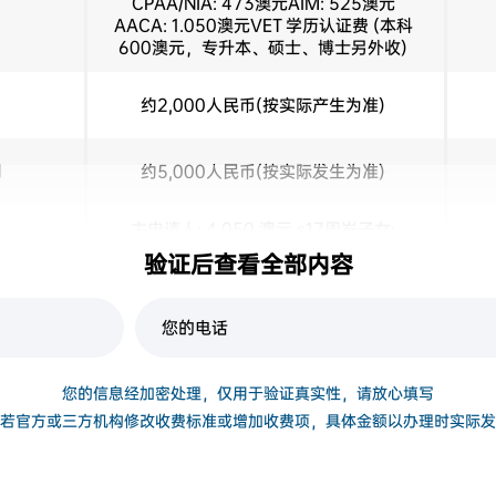
CPAA/NIA: 473澳元AIM: 525澳元
AACA: 1.050澳元VET 学历认证费 (本科
600澳元，专升本、硕士、博士另外收)
约2,000人民币(按实际产生为准)
司
约5,000人民币(按实际发生为准)
主申请人: 4.050 澳元 s17周岁子女:
局
1.015澳元218周岁子女: 2.020澳元配偶:
验证后查看全部内容
2020 澳元
您的信息经加密处理，仅用于验证真实性，请放心填写
若官方或三方机构修改收费标准或增加收费项，具体金额以办理时实际发