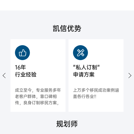
凯信优势
16年
"私人订制"
行业经验
申请方案
城
成立至今，专业服务多年
上万多个移民成功案例涵
拿
老客户群体，靠口碑相
盖各行各业!!
海
传，良身订制移民方案，
一对一指导，确保每一位
合作客户的成功率;
规划师