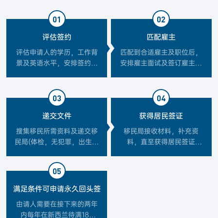
01
02
评估签约
匹配雇主
评估申请人的学历，工作背
匹配到合适雇主及职位后，
景及英语水平，安排签约办
安排雇主面试及签订雇主合
理
同
03
04
递交文件
获得居民签证
搜集移民所需资料及递交移
移民局接收材料，补充资
民局(体检，无犯罪，出生公
料，直至获得居民签证
证等)
(Resident Visa)
05
满足条件可申请永久回头签
由请人需要在接下来的两年
内每年在新西兰待满184