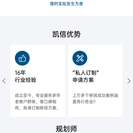
理时实际发生为准
凯信优势
16年
"私人订制"
行业经验
申请方案
城
成立至今，专业服务多年
上万多个移民成功案例涵
拿
老客户群体，靠口碑相
盖各行各业!!
海
传，良身订制移民方案，
一对一指导，确保每一位
合作客户的成功率;
规划师