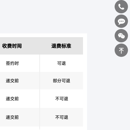
400-
0898-
在线咨询
收费时间
退费标准
123
签约时
可退
返回顶部
递交前
部分可退
递交前
不可退
递交前
不可退