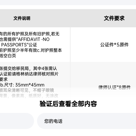
文件要求
文件说明
持有的所有护照及所有旧护照,若无
需提供“AFFIDAVIT -NO
公证件*5原件
D PASSPORTS”公证
当前护照至少半年有效c.对护照整本
括空白页
10张提交给移民局，其中4张需认
认证前请格林纳达律师核对照片
要求
b.尺寸: 35mm*45mm
律师认证”8原件
前额耳朵清晰可见，不帽子眼镜
色背景，像素高，纸质好，无涂改
验证后查看全部内容