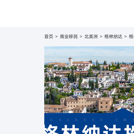
圣基茨
美国
圣基茨和尼维斯投资移
葡萄牙基
美国E
首页
>
商业移民
>
北美洲
>
格林纳达
>
格
圣卢西亚
英国
圣卢西亚投资移民
塞浦路斯
英国
格林纳达
日本
格林纳达投资移民
西班牙购
日本
加
美国
新加坡
美国EB-5投资移民
希腊购房
新加坡
澳
加拿大
加拿大联邦创业投资移
澳大利亚
新
澳洲188B投资者签证项
瓦努阿图
瓦努阿图投资移民
土耳其
土耳其投资移民
西班牙
西班牙非盈利移民项目
马耳他
马耳他永居项目