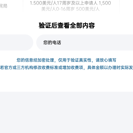
1.500美元/人17周岁及以上申请人 1,500
民局
美元/人0-16周岁 500美元/人
捐款15万美元(单人）捐款20万美元(2-4
验证后查看全部内容
政府
名申请人)
您的信息经加密处理，仅用于验证真实性，请放心填写
若官方或三方机构修改收费标准或增加收费项，具体金额以办理时实际发