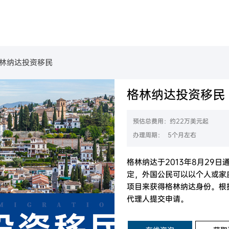
美国
葡萄牙
民
金移民项目
B-1C跨国高管移民
美国EB-1A杰出人才移民
美国EB-2高学历技术人才移民
葡萄牙购房移民
美国L-1签证
美国EB-2 NIW国家利益豁免移民
美国EB-3职业移民
林纳达投资移民
魁省
塞浦路斯
购房移民
创新创始人签证
香港高端人才通行证计划
魁省雇主担保移民
香港输入内地人才计划
香港优才计划申请条件
格林纳达投资移民
西班牙
房移民
经营管理签证
加拿大BC省雇主担保移民
加拿大阿省雇主担保移民
拿大
加拿大联邦自雇移民
加拿大萨省雇主担保移民
希腊
移民
创业EP
预估总费用：约22万美元起
大利亚
澳洲190州政府担保技术移民
民
加拿大萨省商业移民
办理周期： 5个月左右
新西兰技术移民六分制
新西兰主动投资者签证
西兰
目
澳洲188A商业创新签证
新西兰绿名单快速移民通道
格林纳达于2013年8月29
定，外国公民可以以个人或家
项目来获得格林纳达身份。根
代理人提交申请。