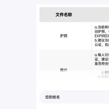
文件名称
a.当前
旧护照，也
护照
EXPIRE
b.建议
公证，包
a.每人
证，建议
是否符合
照片
c.
d.白