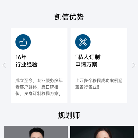
凯信优势
16年
"私人订制"
行业经验
申请方案
城
成立至今，专业服务多年
上万多个移民成功案例涵
拿
老客户群体，靠口碑相
盖各行各业!!
海
传，良身订制移民方案，
一对一指导，确保每一位
合作客户的成功率;
规划师