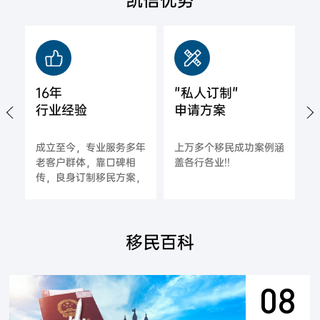
凯信优势
16年
"私人订制"
行业经验
申请方案
城
成立至今，专业服务多年
上万多个移民成功案例涵
拿
老客户群体，靠口碑相
盖各行各业!!
海
传，良身订制移民方案，
一对一指导，确保每一位
合作客户的成功率;
移民百科
08