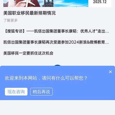
2025.12
美国职业移民最新排期情况
了解更多
【搜狐专访】——凯信出国集团董事长康韬：优秀人才“走出去”“引进来” 并重是未来工作创新的方向
凯信出国集团董事长康韬再次受邀参加2024新浪&微博教育盛典
美国移民一定要抓住这次机会
<
>
×
你们是怎么收费的呢？
欢迎来到本网站，请问有什么可以帮您？
快捷入口
现在咨询
稍后再说
电话咨询
在线咨询
返回顶部
移民项目评估