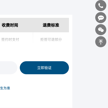
400-
收费时间
退费标准
0898-
在线咨询
123
签约时支付
拒签可退部分
返回顶部
签发入境签证前
不可退
立即验证
生为准