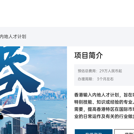
美国
葡萄牙
民
金移民项目
B-1C跨国高管移民
美国EB-1A杰出人才移民
美国EB-2高学历技术人才移民
葡萄牙购房移民
美国L-1签证
美国EB-2 NIW国家利益豁免移民
美国EB-3职业移民
内地人才计划
魁省
塞浦路斯
购房移民
创新创始人签证
香港高端人才通行证计划
魁省雇主担保移民
香港输入内地人才计划
香港优才计划申请条件
项目简介
西班牙
房移民
经营管理签证
加拿大BC省雇主担保移民
加拿大阿省雇主担保移民
拿大
加拿大联邦自雇移民
加拿大萨省雇主担保移民
希腊
移民
创业EP
预估总费用：29万人民币起
大利亚
澳洲190州政府担保技术移民
民
加拿大萨省商业移民
办理周期： 3个月左右
新西兰技术移民六分制
新西兰主动投资者签证
西兰
目
澳洲188A商业创新签证
新西兰绿名单快速移民通道
香港输入内地人才计划，旨在
特别技能、知识或经验的专业
需要，提高香港特区在国际市
业的日常运作及有关的行业做
工作居住满7年后即可申请成