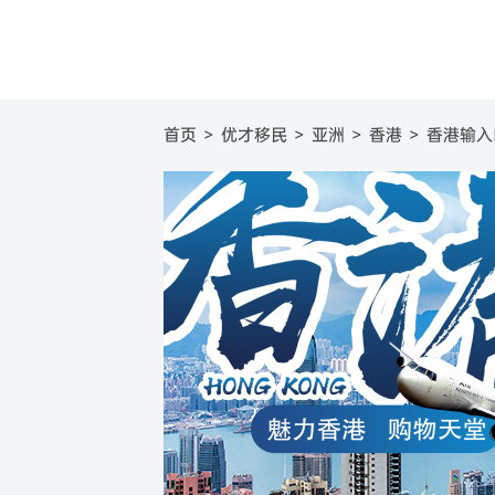
圣基茨
美国
圣基茨和尼维斯投资移
葡萄牙基
美国E
首页
>
优才移民
>
亚洲
>
香港
>
香港输入
圣卢西亚
英国
圣卢西亚投资移民
塞浦路斯
英国
格林纳达
日本
格林纳达投资移民
西班牙购
日本
加
美国
新加坡
美国EB-5投资移民
希腊购房
新加坡
澳
加拿大
加拿大联邦创业投资移
澳大利亚
新
澳洲188B投资者签证项
瓦努阿图
瓦努阿图投资移民
土耳其
土耳其投资移民
西班牙
西班牙非盈利移民项目
马耳他
马耳他永居项目