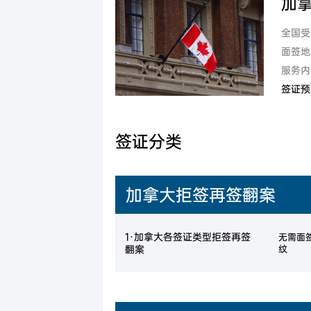
加
加
美国
新加坡
美国EB-5投资移民
希腊购房
新加坡
全国受
澳
加拿大
加拿大联邦创业投资移
面签地
服务内
澳大利亚
新
澳洲188B投资者签证项
签证预
瓦努阿图
瓦努阿图投资移民
土耳其
土耳其投资移民
签证分类
西班牙
西班牙非盈利移民项目
马耳他
马耳他永居项目
加拿大拒签再签翻案
马来西亚
马来西亚第二家园计划
1·加拿大各签证类型拒签再签
无需面
翻案
纹