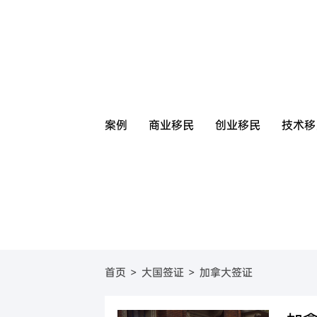
案例
商业移民
创业移民
技术移
圣基茨
美国
圣基茨和尼维斯投资移
葡萄牙基
美国E
首页
>
大国签证
>
加拿大签证
圣卢西亚
英国
圣卢西亚投资移民
塞浦路斯
英国
格林纳达
日本
格林纳达投资移民
西班牙购
日本