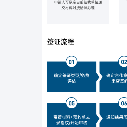
申请人可以亲自前往我单位递
交材料对接洽谈办理
签证流程
01
0
确定签证类型/免费
确定合作意
评估
来店签
05
0
带着材料+预约单去
通知结果/
录指纹/开始审核