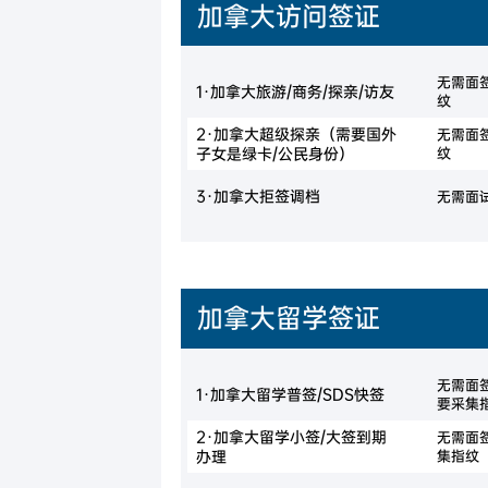
加拿大访问签证
无需面
1·加拿大旅游/商务/探亲/访友
纹
2·加拿大超级探亲（需要国外
无需面
子女是绿卡/公民身份）
纹
3·加拿大拒签调档
无需面
加拿大留学签证
无需面
1·加拿大留学普签/SDS快签
要采集
2·加拿大留学小签/大签到期
无需面
办理
集指纹