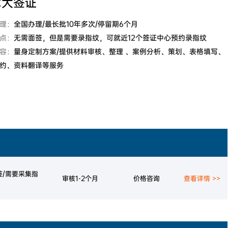
拿大签证
拿大
加拿大联邦自雇移民
加拿大萨省雇主担保移民
希腊
移民
创业EP
理：
全国办理/最长批10年多次/停留期6个月
大利亚
澳洲190州政府担保技术移民
民
加拿大萨省商业移民
点：
无需面签，但是需要录指纹，可就近12个签证中心预约录指纹
新西兰技术移民六分制
新西兰主动投资者签证
容：
量身定制方案/提供材料审核、整理 、案例分析、策划、表格填写、
西兰
目
澳洲188A商业创新签证
新西兰绿名单快速移民通道
约、资料翻译等服务
签/需要采集指
审核1-2个月
价格咨询
查看详情 >>