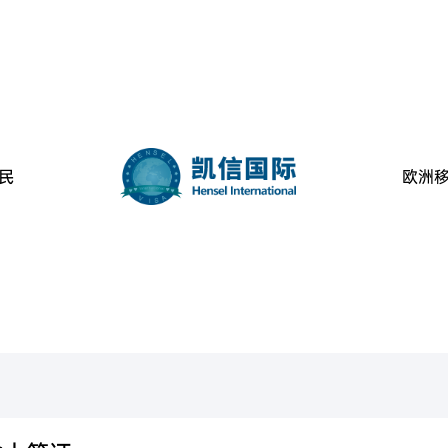
民
欧洲
美国
葡萄牙
民
金移民项目
B-1C跨国高管移民
美国EB-1A杰出人才移民
美国EB-2高学历技术人才移民
葡萄牙购房移民
美国L-1签证
美国EB-2 NIW国家利益豁免移民
美国EB-3职业移民
魁省
塞浦路斯
购房移民
创新创始人签证
香港高端人才通行证计划
魁省雇主担保移民
香港输入内地人才计划
香港优才计划申请条件
西班牙
房移民
经营管理签证
加拿大BC省雇主担保移民
加拿大阿省雇主担保移民