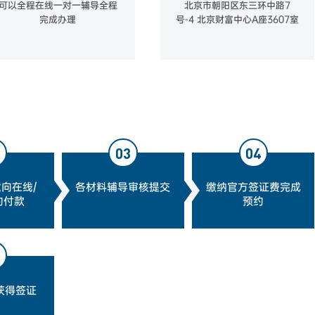
可以全程在线一对一辅导全程
北京市朝阳区东三环中路7
完成办理
号-4 北京财富中心A座3607室
2
03
04
向在线/
各材料辅导审核提交
缴纳官方签证费完成
约付款
预约
6
获得签证