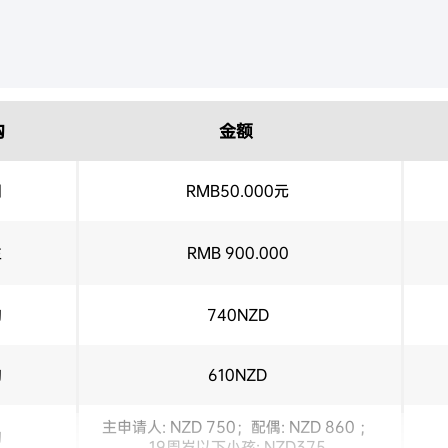
构
金额
国
RMB50.000元
主
RMB 900.000
构
740NZD
构
610NZD
主申请人: NZD 750；配偶: NZD 860 ；
构
19周岁以下小孩: NZD375