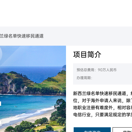
美国
葡萄牙
民
金移民项目
B-1C跨国高管移民
美国EB-1A杰出人才移民
美国EB-2高学历技术人才移民
葡萄牙购房移民
美国L-1签证
美国EB-2 NIW国家利益豁免移民
美国EB-3职业移民
兰绿名单快速移民通道
魁省
塞浦路斯
购房移民
创新创始人签证
香港高端人才通行证计划
魁省雇主担保移民
香港输入内地人才计划
香港优才计划申请条件
项目简介
西班牙
房移民
经营管理签证
加拿大BC省雇主担保移民
加拿大阿省雇主担保移民
拿大
加拿大联邦自雇移民
加拿大萨省雇主担保移民
希腊
移民
创业EP
预估总费用：90万人民币
大利亚
澳洲190州政府担保技术移民
民
加拿大萨省商业移民
办理周期：
新西兰技术移民六分制
新西兰主动投资者签证
西兰
目
澳洲188A商业创新签证
新西兰绿名单快速移民通道
新西兰绿名单快速移民通道，
位，对于海外申请人来说，除
地职业注册有难度外，相对容
电信行业，只要满足规定的学