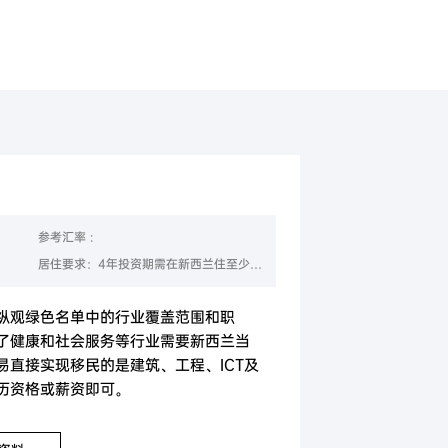
美国
香港
参考汇率 :
居住要求：4年投资期需在新西兰住至少117天
纵观绿色名单中的行业覆盖范围和职
了健康和社会服务等行业需要新西兰当
易直接实现移民的是建筑、工程、ICT及
历资格或薪资即可。