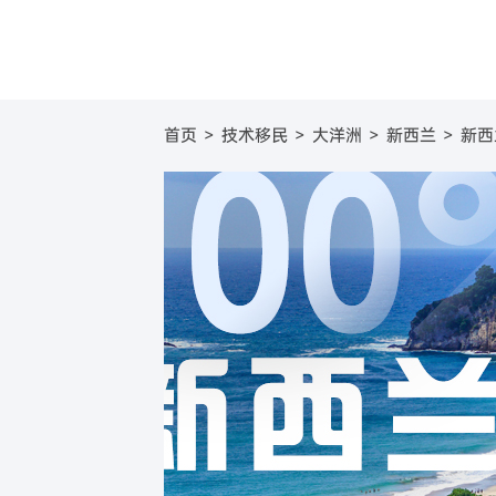
圣基茨
美国
圣基茨和尼维斯投资移
葡萄牙基
美国E
首页
>
技术移民
>
大洋洲
>
新西兰
>
新西
圣卢西亚
英国
圣卢西亚投资移民
塞浦路斯
英国
格林纳达
日本
格林纳达投资移民
西班牙购
日本
加
美国
新加坡
美国EB-5投资移民
希腊购房
新加坡
澳
加拿大
加拿大联邦创业投资移
澳大利亚
新
澳洲188B投资者签证项
瓦努阿图
瓦努阿图投资移民
土耳其
土耳其投资移民
西班牙
西班牙非盈利移民项目
马耳他
马耳他永居项目