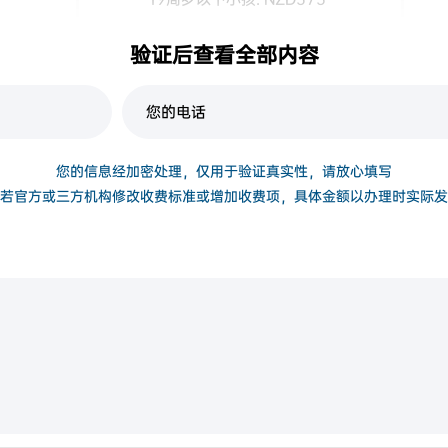
中国递交: NZD 4.890/家庭；
验证后查看全部内容
构
新西兰奥 克兰递交: NZD4.290/家庭
您的信息经加密处理，仅用于验证真实性，请放心填写
若官方或三方机构修改收费标准或增加收费项，具体金额以办理时实际发