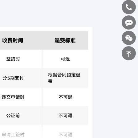
400-
0898-
在线咨询
收费时间
退费标准
123
签约时
可退
返回顶部
根据合同约定退
分5期支付
费
递交申请时
不可退
公证前
不可退
申请工签时
不可退