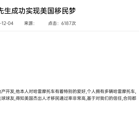
香港优才计划申请条件
西班牙
房移民
经营管理签证
加拿大BC省雇主担保移民
加拿大阿省雇主担保移民
先生成功实现美国移民梦
拿大
加拿大联邦自雇移民
加拿大萨省雇主担保移民
希腊
移民
创业EP
12-04
来源：
点击：6187次
大利亚
澳洲190州政府担保技术移民
民
加拿大萨省商业移民
新西兰技术移民六分制
新西兰主动投资者签证
西兰
目
澳洲188A商业创新签证
新西兰绿名单快速移民通道
产开发,他本人对哈雷摩托车有着特别的爱好,个人拥有多辆哈雷摩托车,
球球友,得知美国杰出人才移民通过率非常高,基于对我们的信任,合同都