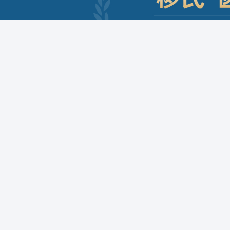
案例
商业移民
创业移民
技术
圣基茨
北美洲
北美洲
圣卢西亚
欧洲
大洋洲
格林纳达
亚洲
美国
加拿大
澳大利亚
瓦努阿图
土耳其
西班牙
马耳他