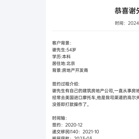
格林纳达
日本
格林纳达投资移民
西班牙购
日本
恭喜谢
加
美国
新加坡
美国EB-5投资移民
希腊购房
新加坡
时间：2024-
澳
加拿大
加拿大联邦创业投资移
澳大利亚
新
澳洲188B投资者签证项
客户背景：
谢先生:54岁
瓦努阿图
瓦努阿图投资移民
学历:本科
土耳其
土耳其投资移民
居住地:北京
背景:房地产开发商
西班牙
西班牙非盈利移民项目
签约过程介绍:
马耳他
马耳他永居项目
谢先生有自己的建筑房地产公司,一直从事房地
马来西亚
马来西亚第二家园计划
经常去美国进口摩托车,他是我司渠道的高尔夫
没签即打款操作了。
时间轴：
签约：2020-12
递交移民I140：2021-10
移民获批：2023-03