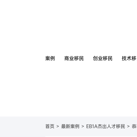
案例
商业移民
创业移民
技术移
圣基茨
美国
圣基茨和尼维斯投资移
葡萄牙基
美国E
首页
>
最新案例
>
EB1A杰出人才移民
>
恭
圣卢西亚
英国
圣卢西亚投资移民
塞浦路斯
英国