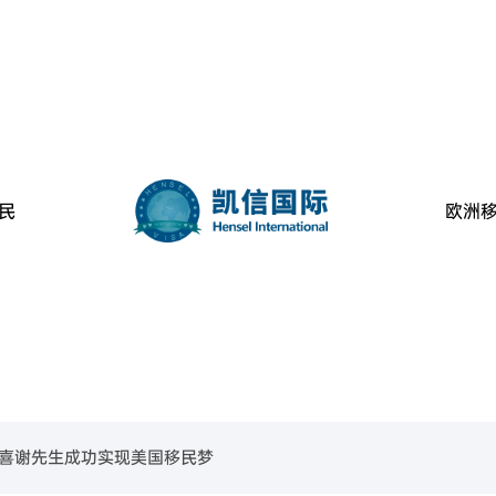
民
欧洲
美国
葡萄牙
民
金移民项目
B-1C跨国高管移民
美国EB-1A杰出人才移民
美国EB-2高学历技术人才移民
葡萄牙购房移民
美国L-1签证
美国EB-2 NIW国家利益豁免移民
美国EB-3职业移民
喜谢先生成功实现美国移民梦
魁省
塞浦路斯
购房移民
创新创始人签证
香港高端人才通行证计划
魁省雇主担保移民
香港输入内地人才计划