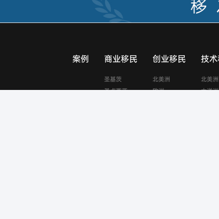
案例
商业移民
创业移民
技术
圣基茨
北美洲
北美洲
圣卢西亚
欧洲
大洋洲
格林纳达
亚洲
美国
加拿大
澳大利亚
瓦努阿图
土耳其
西班牙
马耳他
马来西亚