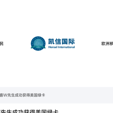
民
欧洲
美国
葡萄牙
民
金移民项目
B-1C跨国高管移民
美国EB-1A杰出人才移民
美国EB-2高学历技术人才移民
葡萄牙购房移民
美国L-1签证
美国EB-2 NIW国家利益豁免移民
美国EB-3职业移民
喜W先生成功获得美国绿卡
魁省
塞浦路斯
购房移民
创新创始人签证
香港高端人才通行证计划
魁省雇主担保移民
香港输入内地人才计划
香港优才计划申请条件
西班牙
房移民
经营管理签证
加拿大BC省雇主担保移民
加拿大阿省雇主担保移民
W先生成功获得美国绿卡
拿大