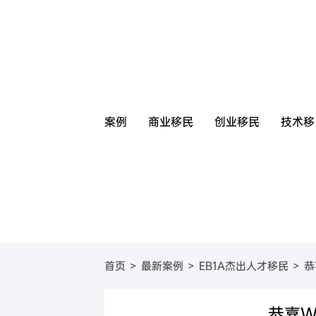
案例
商业移民
创业移民
技术移
圣基茨
美国
圣基茨和尼维斯投资移
葡萄牙基
美国E
首页
>
最新案例
>
EB1A杰出人才移民
>
恭
圣卢西亚
英国
圣卢西亚投资移民
塞浦路斯
英国
格林纳达
日本
格林纳达投资移民
西班牙购
日本
恭喜
加