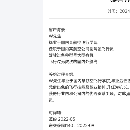
美国
新加坡
美国EB-5投资移民
希腊购房
新加坡
时间：2024-
澳
加拿大
加拿大联邦创业投资移
澳大利亚
新
澳洲188B投资者签证项
客户背景：
W先生
瓦努阿图
瓦努阿图投资移民
毕业于国内某航空飞行学院
土耳其
土耳其投资移民
任职于国内某航空公司副驾驶飞行员
驾驶过各种型号大型客机
西班牙
西班牙非盈利移民项目
飞行过无数次的国内外航线
马耳他
马耳他永居项目
签约过程介绍:
马来西亚
马来西亚第二家园计划
W先生毕业于国内某航空飞行学院,毕业后任
凭借出色的飞行技能及敬业精神,升任为机长。
获得行业内和公司内的优秀贡献奖项。对此,
员。
时间轴：
签约 2022-03
递交移民I140：2022-09