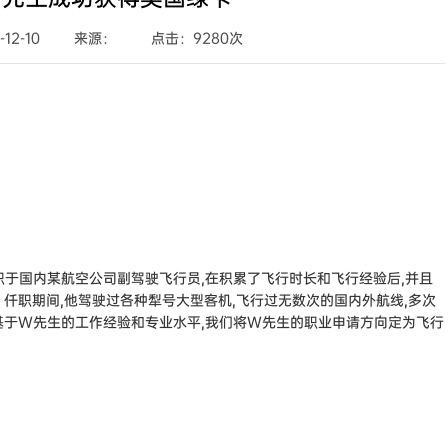
加拿大联邦自雇移民
加拿大萨省雇主担保移民
希腊
移民
创业EP
12-10
来源：
点击：9280次
大利亚
澳洲190州政府担保技术移民
民
加拿大萨省商业移民
新西兰技术移民六分制
新西兰主动投资者签证
西兰
目
澳洲188A商业创新签证
新西兰绿名单快速移民通道
职于国内某航空公司副驾驶飞行员,在积累了飞行时长和飞行经验后,并且
仟职期间,他驾驶过各种犁号大型客机,飞行过无数次的国内外航线,多次
基于W先生的工作经验和专业水平,我们将W先生的职业申请方向定为飞行