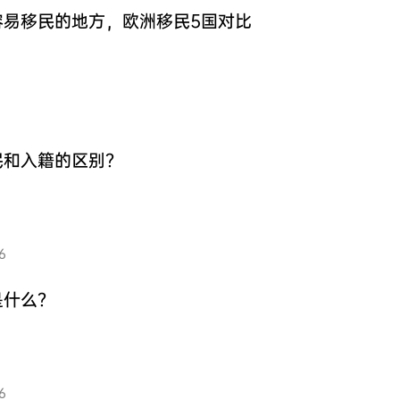
民
加拿大萨省商业移民
容易移民的地方，欧洲移民5国对比
新西兰技术移民六分制
新西兰主动投资者签证
西兰
目
澳洲188A商业创新签证
新西兰绿名单快速移民通道
民和入籍的区别？
6
是什么？
6