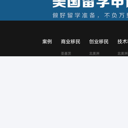
案例
商业移民
创业移民
技术
圣基茨
北美洲
北美洲
圣卢西亚
欧洲
大洋洲
格林纳达
亚洲
美国
加拿大
澳大利亚
瓦努阿图
土耳其
西班牙
马耳他
马来西亚