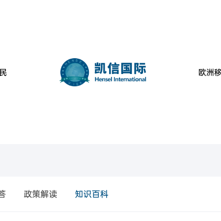
民
欧洲
美国
葡萄牙
民
金移民项目
B-1C跨国高管移民
美国EB-1A杰出人才移民
美国EB-2高学历技术人才移民
葡萄牙购房移民
美国L-1签证
美国EB-2 NIW国家利益豁免移民
美国EB-3职业移民
魁省
塞浦路斯
购房移民
创新创始人签证
香港高端人才通行证计划
魁省雇主担保移民
香港输入内地人才计划
香港优才计划申请条件
西班牙
房移民
经营管理签证
加拿大BC省雇主担保移民
加拿大阿省雇主担保移民
答
政策解读
知识百科
拿大
加拿大联邦自雇移民
加拿大萨省雇主担保移民
希腊
移民
创业EP
大利亚
澳洲190州政府担保技术移民