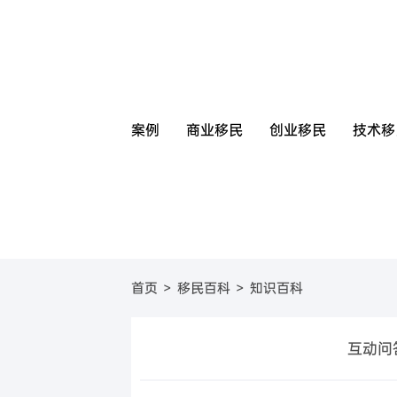
案例
商业移民
创业移民
技术移
圣基茨
美国
圣基茨和尼维斯投资移
葡萄牙基
美国E
首页
>
移民百科
>
知识百科
圣卢西亚
英国
圣卢西亚投资移民
塞浦路斯
英国
格林纳达
日本
格林纳达投资移民
西班牙购
日本
互动问
加
美国
新加坡
美国EB-5投资移民
希腊购房
新加坡
澳